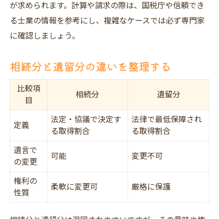
が求められます。計算や請求の際は、国税庁や信頼でき
る士業の情報を参考にし、複雑なケースでは必ず専門家
に確認しましょう。
相続分と遺留分の違いを整理する
比較項
相続分
遺留分
目
法定・協議で決定す
法律で最低保障され
定義
る取得割合
る取得割合
遺言で
可能
変更不可
の変更
権利の
柔軟に変更可
厳格に保護
性質