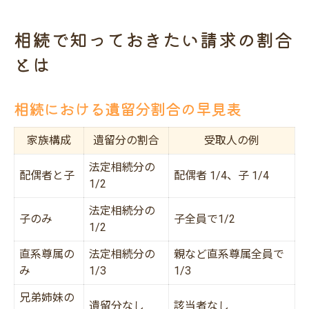
相続で知っておきたい請求の割合
とは
相続における遺留分割合の早見表
家族構成
遺留分の割合
受取人の例
法定相続分の
配偶者と子
配偶者 1/4、子 1/4
1/2
法定相続分の
子のみ
子全員で1/2
1/2
直系尊属の
法定相続分の
親など直系尊属全員で
み
1/3
1/3
兄弟姉妹の
遺留分なし
該当者なし