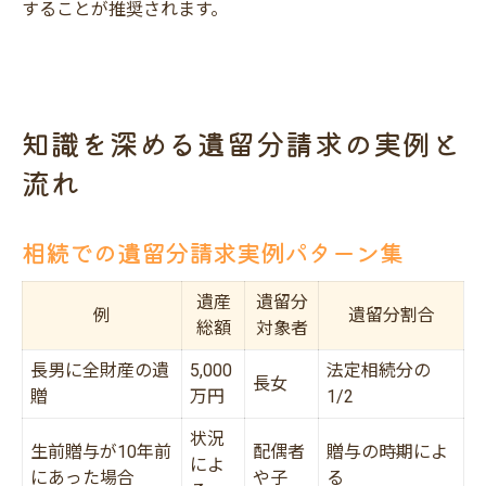
することが推奨されます。
知識を深める遺留分請求の実例と
流れ
相続での遺留分請求実例パターン集
遺産
遺留分
例
遺留分割合
総額
対象者
長男に全財産の遺
5,000
法定相続分の
長女
贈
万円
1/2
状況
生前贈与が10年前
配偶者
贈与の時期によ
によ
にあった場合
や子
る