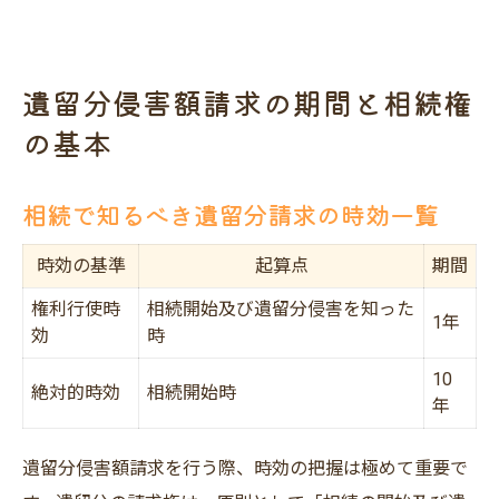
請求権消滅のリスクを避ける方法
相続で知っておきたい請求の割合とは
遺留分侵害額請求の期間と相続権
相続における遺留分割合の早見表
の基本
遺留分侵害額請求で押さえたい割合の基礎
家族構成別に変わる相続割合の特徴
相続で知るべき遺留分請求の時効一覧
割合計算のポイントと注意点を解説
相続分と遺留分の違いを整理する
時効の基準
起算点
期間
知識を深める遺留分請求の実例と流れ
権利行使時
相続開始及び遺留分侵害を知った
1年
相続での遺留分請求実例パターン集
効
時
請求手続きの流れをわかりやすく解説
10
絶対的時効
相続開始時
年
実際の相続事例から学ぶ注意点
遺留分侵害額請求に必要な準備とは
遺留分侵害額請求を行う際、時効の把握は極めて重要で
専門家が語る相続実務の現場