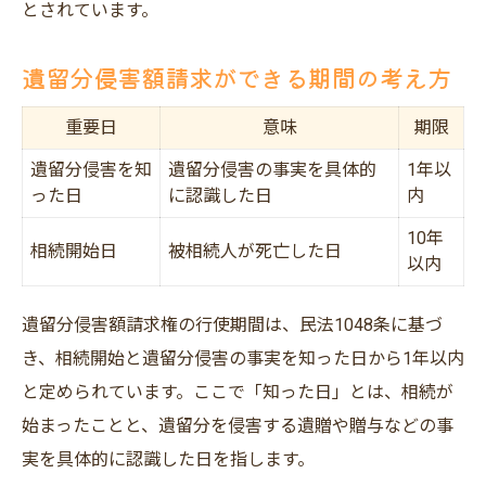
とされています。
遺留分侵害額請求で裁判期間を比較
遺留分侵害額請求ができる期間の考え方
交渉と訴訟の期間の目安を解説
相続における期限管理の実践テクニック
重要日
意味
期限
請求手続きの期間短縮ポイント
遺留分侵害を知
遺留分侵害の事実を具体的
1年以
裁判と和解で異なる期間の特徴
った日
に認識した日
内
金沢市の皆様へ
10年
相続開始日
被相続人が死亡した日
監修者：相続おたすけネット 藤井 雅英
以内
遺留分侵害額請求権の行使期間は、民法1048条に基づ
き、相続開始と遺留分侵害の事実を知った日から1年以内
と定められています。ここで「知った日」とは、相続が
始まったことと、遺留分を侵害する遺贈や贈与などの事
実を具体的に認識した日を指します。