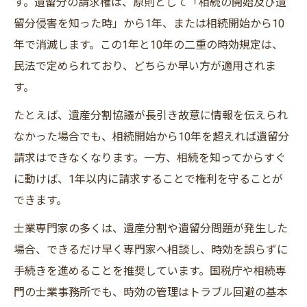
す。遺留分の請求権は、原則として「相続の開始及び遺
相続財産5000万の場合の割合早見表
留分侵害を知った時」から1年、または相続開始から10
5000万円相続時の遺留分早見表
年で消滅します。この1年と10年の二重の時効規定は、
相続財産ごとの取り分比較と注意点
民法で定められており、どちらか早い方が適用されま
す。
5000万のケースで計算する割合の実例
相続分・遺留分の比較ポイント
たとえば、遺産分割協議が長引き故意に情報を伝えられ
ケース別で見る遺留分割合の違い
なかった場合でも、相続開始から10年を超えれば遺留分
請求はできなくなります。一方、相続を知ってからすぐ
10年前の贈与も対象となる要件を解説
に動けば、1年以内に請求することで権利を守ることが
相続で10年前贈与が対象となる条件一覧
できます。
贈与時期ごとの遺留分請求可否を整理
士業専門家の多くは、遺産分割や遺留分問題が発生した
知っておきたい例外規定とその理由
場合、できるだけ早く専門家へ相談し、時効を誤らずに
相続人・非相続人への贈与の違い
手続きを進めることを推奨しています。国税庁や相続専
10年以上前の贈与が対象外となる場合
門の士業事務所でも、時効の管理はトラブル回避の基本
裁判や交渉にかかる期間と期限管理のコツ