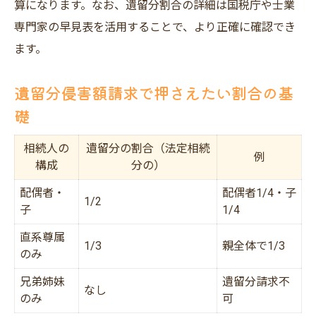
算になります。なお、遺留分割合の詳細は国税庁や士業
専門家の早見表を活用することで、より正確に確認でき
ます。
遺留分侵害額請求で押さえたい割合の基
礎
相続人の
遺留分の割合（法定相続
例
構成
分の）
配偶者・
配偶者1/4・子
1/2
子
1/4
直系尊属
1/3
親全体で1/3
のみ
兄弟姉妹
遺留分請求不
なし
のみ
可