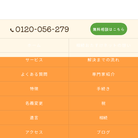
0120-056-279
無料相談はこちら
ホーム
相続おたすけネットの想い
サービス
解決までの流れ
よくある質問
専門家紹介
特徴
手続き
名義変更
税
遺言
相続
アクセス
ブログ