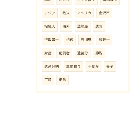
アジア
欧米
アメリカ
金沢市
相続人
海外
法務局
遺言
行政書士
相続
石川県
税理士
財産
配偶者
遺留分
節税
遺産分割
生前贈与
不動産
養子
戸籍
相談